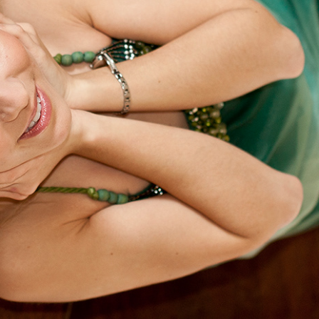
kliknij, aby wejść w galerię