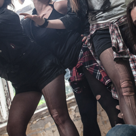
kliknij, aby wejść w galerię