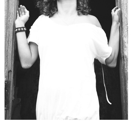
kliknij, aby wejść w galerię