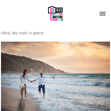
kliknij, aby wejść w galerię